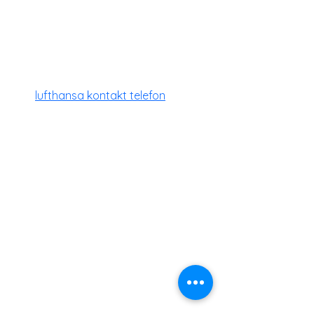
Profile
Join date: Dec 28, 2024
About
Der 
lufthansa kontakt telefon
 ist der 
zentrale Ansprechpartner für alle 
Anfragen und Anliegen rund um die 
Buchung von Dienstleistungen oder 
Produkten. Hier können Kunden 
Informationen zu Verfügbarkeiten, 
Preisen und Sonderangeboten 
erhalten sowie Buchungen 
vornehmen oder ändern. Der 
Lufthansa Buchung Kontakt ist in der 
Regel per Telefon, E-Mail oder über 
ein Online-Formular erreichbar und 
sorgt dafür, dass alle Anfragen 